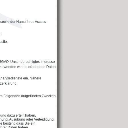
 sowie der Name Ihres Access-
t:
site,
 DSGVO. Unser berechtigtes Interesse
l verwenden wir die erhobenen Daten
Analysedienste ein. Nähere
tzerklärung.
n im Folgenden aufgeführten Zwecken
gung dazu erteilt haben,
achung, Ausübung oder Verteidigung
e besteht, dass Sie ein
Ihrer Daten haben,