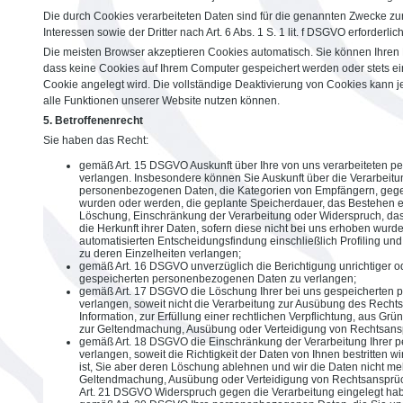
Die durch Cookies verarbeiteten Daten sind für die genannten Zwecke zu
Interessen sowie der Dritter nach Art. 6 Abs. 1 S. 1 lit. f DSGVO erforderlich
Die meisten Browser akzeptieren Cookies automatisch. Sie können Ihren 
dass keine Cookies auf Ihrem Computer gespeichert werden oder stets ein
Cookie angelegt wird. Die vollständige Deaktivierung von Cookies kann j
alle Funktionen unserer Website nutzen können.
5. Betroffenenrecht
Sie haben das Recht:
gemäß Art. 15 DSGVO Auskunft über Ihre von uns verarbeiteten 
verlangen. Insbesondere können Sie Auskunft über die Verarbeitu
personenbezogenen Daten, die Kategorien von Empfängern, gege
wurden oder werden, die geplante Speicherdauer, das Bestehen ei
Löschung, Einschränkung der Verarbeitung oder Widerspruch, da
die Herkunft ihrer Daten, sofern diese nicht bei uns erhoben wur
automatisierten Entscheidungsfindung einschließlich Profiling und
zu deren Einzelheiten verlangen;
gemäß Art. 16 DSGVO unverzüglich die Berichtigung unrichtiger od
gespeicherten personenbezogenen Daten zu verlangen;
gemäß Art. 17 DSGVO die Löschung Ihrer bei uns gespeicherten
verlangen, soweit nicht die Verarbeitung zur Ausübung des Recht
Information, zur Erfüllung einer rechtlichen Verpflichtung, aus Grü
zur Geltendmachung, Ausübung oder Verteidigung von Rechtsanspr
gemäß Art. 18 DSGVO die Einschränkung der Verarbeitung Ihrer
verlangen, soweit die Richtigkeit der Daten von Ihnen bestritten w
ist, Sie aber deren Löschung ablehnen und wir die Daten nicht me
Geltendmachung, Ausübung oder Verteidigung von Rechtsansprü
Art. 21 DSGVO Widerspruch gegen die Verarbeitung eingelegt ha