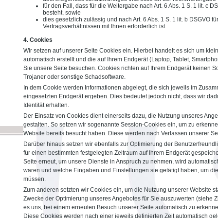
für den Fall, dass für die Weitergabe nach Art. 6 Abs. 1 S. 1 lit. c
besteht, sowie
dies gesetzlich zulässig und nach Art. 6 Abs. 1 S. 1 lit. b DSGVO f
Vertragsverhältnissen mit Ihnen erforderlich ist.
4. Cookies
Wir setzen auf unserer Seite Cookies ein. Hierbei handelt es sich um klei
automatisch erstellt und die auf Ihrem Endgerät (Laptop, Tablet, Smartph
Sie unsere Seite besuchen. Cookies richten auf Ihrem Endgerät keinen Sc
Trojaner oder sonstige Schadsoftware.
In dem Cookie werden Informationen abgelegt, die sich jeweils im Zusa
eingesetzten Endgerät ergeben. Dies bedeutet jedoch nicht, dass wir dadu
Identität erhalten.
Der Einsatz von Cookies dient einerseits dazu, die Nutzung unseres Ang
gestalten. So setzen wir sogenannte Session-Cookies ein, um zu erkenne
Website bereits besucht haben. Diese werden nach Verlassen unserer Sei
Darüber hinaus setzen wir ebenfalls zur Optimierung der Benutzerfreundli
für einen bestimmten festgelegten Zeitraum auf Ihrem Endgerät gespeich
Seite erneut, um unsere Dienste in Anspruch zu nehmen, wird automatisch
waren und welche Eingaben und Einstellungen sie getätigt haben, um di
müssen.
Zum anderen setzten wir Cookies ein, um die Nutzung unserer Website st
Zwecke der Optimierung unseres Angebotes für Sie auszuwerten (siehe Zi
es uns, bei einem erneuten Besuch unserer Seite automatisch zu erkennen
Diese Cookies werden nach einer jeweils definierten Zeit automatisch gel