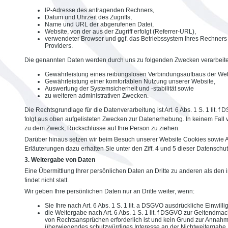
IP-Adresse des anfragenden Rechners,
Datum und Uhrzeit des Zugriffs,
Name und URL der abgerufenen Datei,
Website, von der aus der Zugriff erfolgt (Referrer-URL),
verwendeter Browser und ggf. das Betriebssystem Ihres Rechners
Providers.
Die genannten Daten werden durch uns zu folgenden Zwecken verarbeite
Gewährleistung eines reibungslosen Verbindungsaufbaus der Web
Gewährleistung einer komfortablen Nutzung unserer Website,
Auswertung der Systemsicherheit und -stabilität sowie
zu weiteren administrativen Zwecken.
Die Rechtsgrundlage für die Datenverarbeitung ist Art. 6 Abs. 1 S. 1 lit. f
folgt aus oben aufgelisteten Zwecken zur Datenerhebung. In keinem Fal
zu dem Zweck, Rückschlüsse auf Ihre Person zu ziehen.
Darüber hinaus setzen wir beim Besuch unserer Website Cookies sowie 
Erläuterungen dazu erhalten Sie unter den Ziff. 4 und 5 dieser Datenschu
3. Weitergabe von Daten
Eine Übermittlung Ihrer persönlichen Daten an Dritte zu anderen als de
findet nicht statt.
Wir geben Ihre persönlichen Daten nur an Dritte weiter, wenn:
Sie Ihre nach Art. 6 Abs. 1 S. 1 lit. a DSGVO ausdrückliche Einwilli
die Weitergabe nach Art. 6 Abs. 1 S. 1 lit. f DSGVO zur Geltendm
von Rechtsansprüchen erforderlich ist und kein Grund zur Annahm
überwiegendes schutzwürdiges Interesse an der Nichtweitergabe 