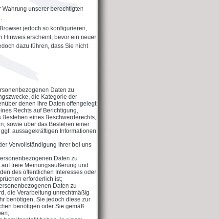
r Wahrung unserer berechtigten
.
Browser jedoch so konfigurieren,
 Hinweis erscheint, bevor ein neuer
edoch dazu führen, dass Sie nicht
personenbezogenen Daten zu
ngszwecke, die Kategorie der
nüber denen Ihre Daten offengelegt
nes Rechts auf Berichtigung,
s Bestehen eines Beschwerderechts,
den, sowie über das Bestehen einer
 ggf. aussagekräftigen Informationen
er Vervollständigung Ihrer bei uns
 personenbezogenen Daten zu
s auf freie Meinungsäußerung und
nden des öffentlichen Interesses oder
üchen erforderlich ist;
 personenbezogenen Daten zu
ird, die Verarbeitung unrechtmäßig
hr benötigen, Sie jedoch diese zur
chen benötigen oder Sie gemäß
ben;